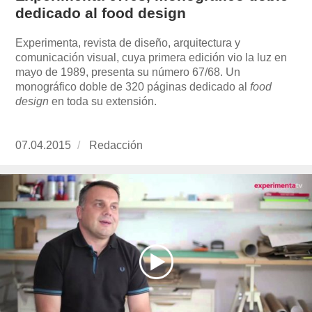
dedicado al food design
Experimenta, revista de diseño, arquitectura y
comunicación visual, cuya primera edición vio la luz en
mayo de 1989, presenta su número 67/68. Un
monográfico doble de 320 páginas dedicado al
food
design
en toda su extensión.
Publicado
07.04.2015
https://www.experimenta.es/author/redaccion/
Redacción
el