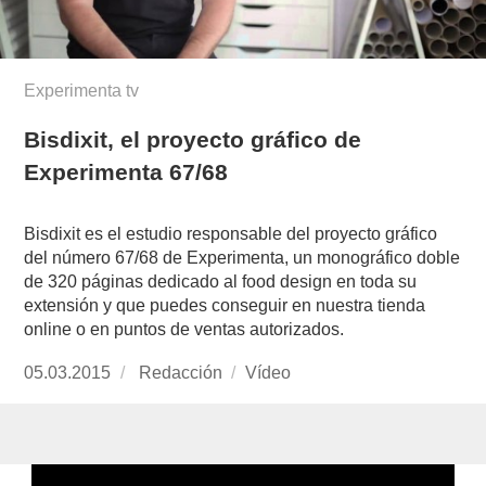
Experimenta tv
Bisdixit, el proyecto gráfico de
Experimenta 67/68
Bisdixit es el estudio responsable del proyecto gráfico
del número 67/68 de Experimenta, un monográfico doble
de 320 páginas dedicado al food design en toda su
extensión y que puedes conseguir en nuestra tienda
online o en puntos de ventas autorizados.
Publicado
05.03.2015
https://www.experimenta.es/author/redaccion/
Redacción
Formato
Vídeo
el