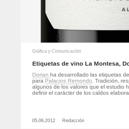
Gráfica y Comunicación
Etiquetas de vino La Montesa, 
Dorian
ha desarrollado las etiquetas d
para
Palacios Remondo
.
Tradición, res
algunos de los valores que el estudio h
definir el carácter de los caldos elabo
05.06.2012
Publicado
Redacción
https://www.experimenta.es/aut
el