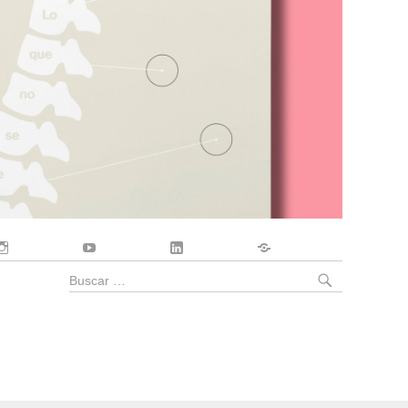
Instagram
YouTube
LinkedIn
Contacto
BUSCA
Buscar
por: