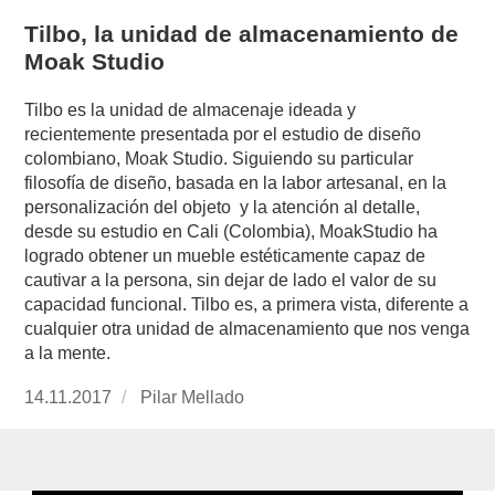
Tilbo, la unidad de almacenamiento de
Moak Studio
Tilbo es la unidad de almacenaje ideada y
recientemente presentada por el estudio de diseño
colombiano, Moak Studio. Siguiendo su particular
filosofía de diseño, basada en la labor artesanal, en la
personalización del objeto y la atención al detalle,
desde su estudio en Cali (Colombia), MoakStudio ha
logrado obtener un mueble estéticamente capaz de
cautivar a la persona, sin dejar de lado el valor de su
capacidad funcional. Tilbo es, a primera vista, diferente a
cualquier otra unidad de almacenamiento que nos venga
a la mente.
Publicado
14.11.2017
https://www.experimenta.es/author/pilar-
Pilar Mellado
el
mellado/