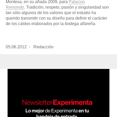
Montesa, en su añada 2009, para
Palacios
Remondo
.
Tradición, respeto, pasión y singularidad son
tan sólo algunos de los valores que el estudio ha
querido transmitir con su diseño para definir el carácter
de los caldos elaborados por la bodega alfareña.
Publicado
05.06.2012
https://www.experimenta.es/author/redaccion/
Redacción
el