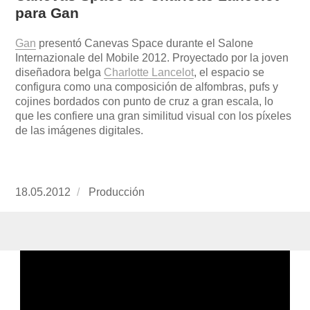
para Gan
Gan
presentó Canevas Space durante el Salone
Internazionale del Mobile 2012. Proyectado por la joven
diseñadora belga
Charlotte Lancelot
, el espacio se
configura como una composición de alfombras, pufs y
cojines bordados con punto de cruz a gran escala, lo
que les confiere una gran similitud visual con los píxeles
de las imágenes digitales.
Publicado
18.05.2012
https://www.experimenta.es/author/produccion
Producción
el