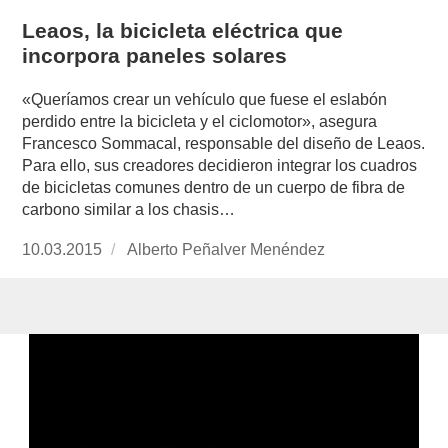
Leaos, la bicicleta eléctrica que
incorpora paneles solares
«Queríamos crear un vehículo que fuese el eslabón
perdido entre la bicicleta y el ciclomotor», asegura
Francesco Sommacal, responsable del diseño de Leaos.
Para ello, sus creadores decidieron integrar los cuadros
de bicicletas comunes dentro de un cuerpo de fibra de
carbono similar a los chasis…
Publicado
10.03.2015
https://www.experimenta.es/author/alberto-
Alberto Peñalver Menéndez
el
penalver-
menendez/