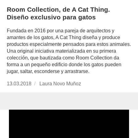
Room Collection, de A Cat Thing.
Diseño exclusivo para gatos
Fundada en 2016 por una pareja de arquitectos y
amantes de los gatos, A Cat Thing diseña y produce
productos especialmente pensados para estos animales.
Una original iniciativa materializada en su primera
colección, que bautizada como Room Collection da
forma a un pequeño edificio donde los gatos pueden
jugar, saltar, esconderse y arrastrarse.
Publicado
13.03.2018
https://www.experimenta.es/author/laura-
Laura Novo Muñoz
el
novo-
munoz/