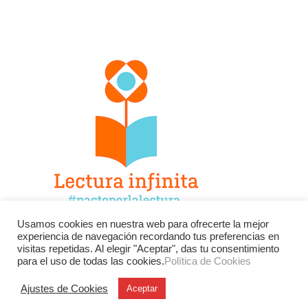
Usamos cookies en nuestra web para ofrecerte la mejor
experiencia de navegación recordando tus preferencias en
Facebook
Twitter
Instagram
visitas repetidas. Al elegir "Aceptar", das tu consentimiento
para el uso de todas las cookies.
Política de Cookies
YouTube
LinkedIn
Contacto
Ajustes de Cookies
Aceptar
BU
Buscar