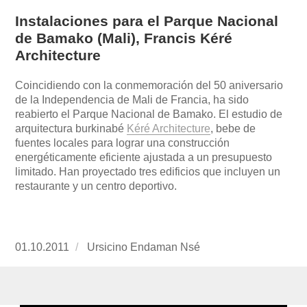
Instalaciones para el Parque Nacional
de Bamako (Mali), Francis Kéré
Architecture
Coincidiendo con la conmemoración del 50 aniversario
de la Independencia de Mali de Francia, ha sido
reabierto el Parque Nacional de Bamako. El estudio de
arquitectura burkinabé
Kéré Architecture
, bebe de
fuentes locales para lograr una construcción
energéticamente eficiente ajustada a un presupuesto
limitado. Han proyectado tres edificios que incluyen un
restaurante y un centro deportivo.
Publicado
01.10.2011
https://www.experimenta.es/author/ursicino-
Ursicino Endaman Nsé
el
endaman-
nse/