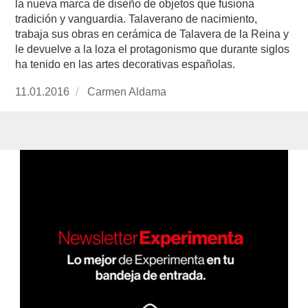
la nueva marca de diseño de objetos que fusiona
tradición y vanguardia. Talaverano de nacimiento,
trabaja sus obras en cerámica de Talavera de la Reina y
le devuelve a la loza el protagonismo que durante siglos
ha tenido en las artes decorativas españolas.
Publicado
11.01.2016
https://www.experimenta.es/author/carmen-
Carmen Aldama
el
aldama/