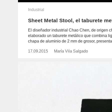
Industrial
Sheet Metal Stool, el taburete m
El diseñador industrial Chao Chen, de origen c
elaborado un taburete metálico que combina lig
chapa de aluminio de 2 mm de grosor, presenta 
17.09.2015
Publicado
María Vila Salgado
https://www.experimenta.es/auth
el