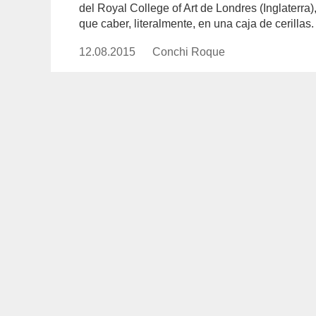
del Royal College of Art de Londres (Inglaterra
que caber, literalmente, en una caja de cerillas.
12.08.2015
Publicado
Conchi Roque
https://www.experimenta.es/aut
el
roque/