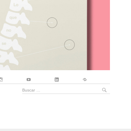
Instagram
YouTube
LinkedIn
Contacto
BUSCA
Buscar
por: