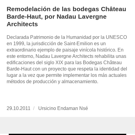
Remodelación de las bodegas Château
Barde-Haut, por Nadau Lavergne
Architects
Declarada Patrimonio de la Humanidad por la UNESCO
en 1999, la jurisdicción de Saint-Emilion es un
extraordinario ejemplo de paisaje vinícola histórico. En
este entorno, Nadau Lavergne Architects rehabilita unas
edificaciones del siglo XIX para las Bodegas Château
Barde-Haut con un proyecto que respeta la identidad del
lugar a la vez que permite implementar los más actuales
métodos de producción y almacenamiento.
Publicado
29.10.2011
https://www.experimenta.es/author/ursicino-
Ursicino Endaman Nsé
el
endaman-
nse/