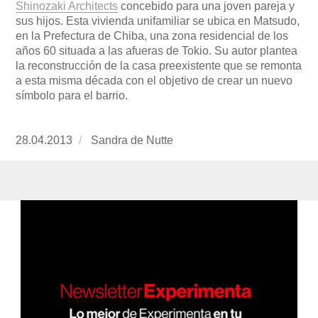
Shinozaki Architects
concebido para una joven pareja y
sus hijos. Esta vivienda unifamiliar se ubica en Matsudo,
en la Prefectura de Chiba, una zona residencial de los
años 60 situada a las afueras de Tokio. Su autor plantea
la reconstrucción de la casa preexistente que se remonta
a esta misma década con el objetivo de crear un nuevo
símbolo para el barrio.
Publicado
28.04.2013
https://www.experimenta.es/author/Sandra%
Sandra de Nutte
el