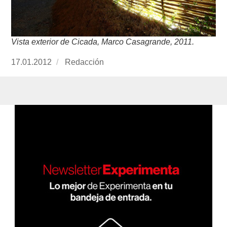
Vista exterior de Cicada, Marco Casagrande, 2011.
Publicado
17.01.2012
https://www.experimenta.es/author/redaccion/
Redacción
el