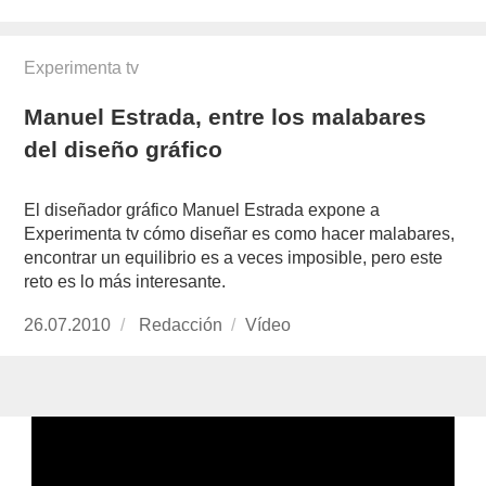
el
Experimenta tv
Manuel Estrada, entre los malabares
del diseño gráfico
El diseñador gráfico Manuel Estrada expone a
Experimenta tv cómo diseñar es como hacer malabares,
encontrar un equilibrio es a veces imposible, pero este
reto es lo más interesante.
Publicado
26.07.2010
https://www.experimenta.es/author/redaccion/
Redacción
Formato
Vídeo
el