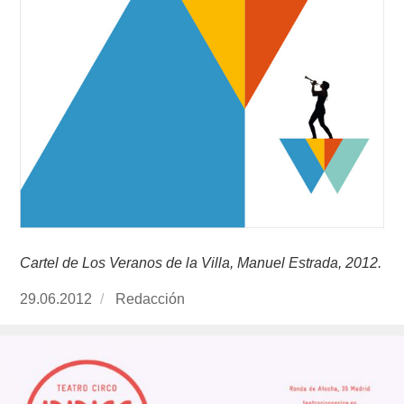
Cartel de Los Veranos de la Villa, Manuel Estrada, 2012.
Publicado
29.06.2012
https://www.experimenta.es/author/redaccion/
Redacción
el