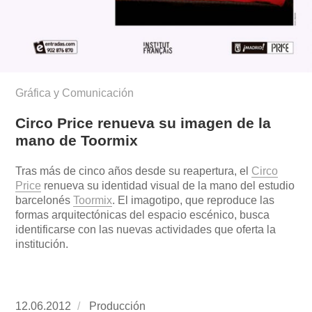
Gráfica y Comunicación
Circo Price renueva su imagen de la
mano de Toormix
Tras más de cinco años desde su reapertura, el
Circo
Price
renueva su identidad visual de la mano del estudio
barcelonés
Toormix
. El imagotipo, que reproduce las
formas arquitectónicas del espacio escénico, busca
identificarse con las nuevas actividades que oferta la
institución.
Publicado
12.06.2012
https://www.experimenta.es/author/produccion
Producción