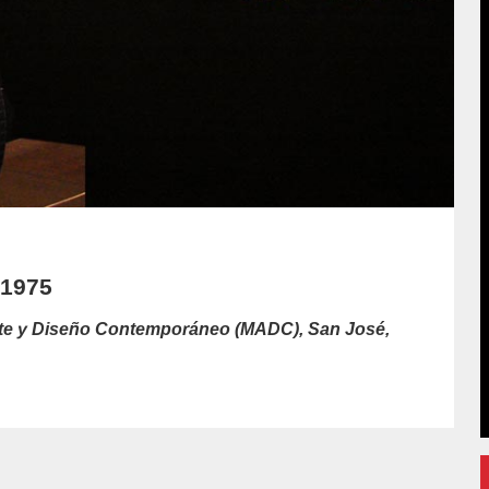
/1975
te y Diseño Contemporáneo (MADC), San José,
or/luis-