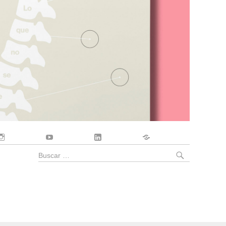
Instagram
YouTube
LinkedIn
Contacto
BUSCA
Buscar
por: