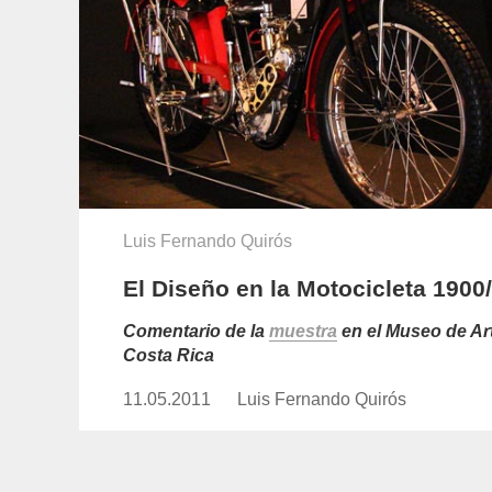
Luis Fernando Quirós
El Diseño en la Motocicleta 1900
Comentario de la
muestra
en el Museo de Ar
Costa Rica
11.05.2011
Publicado
Luis Fernando Quirós
https://www.experimenta.es/auth
el
fernando-
quiros/