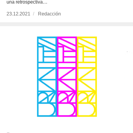
una retrospectiva…
Publicado
23.12.2021
https://www.experimenta.es/author/redaccion/
Redacción
el