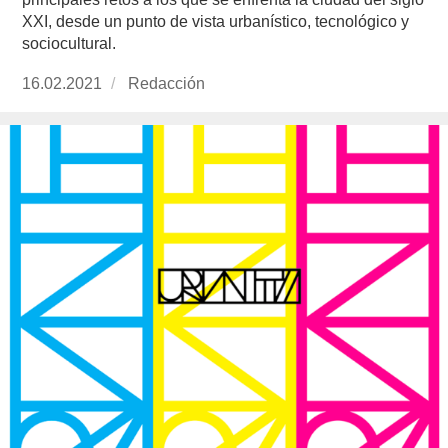
XXI, desde un punto de vista urbanístico, tecnológico y
sociocultural.
Publicado
16.02.2021
https://www.experimenta.es/author/redaccion/
Redacción
el