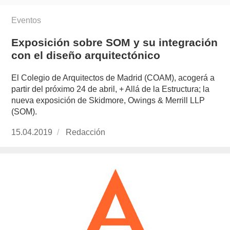
Eventos
Exposición sobre SOM y su integración
con el diseño arquitectónico
El Colegio de Arquitectos de Madrid (COAM), acogerá a
partir del próximo 24 de abril, + Allá de la Estructura; la
nueva exposición de Skidmore, Owings & Merrill LLP
(SOM).
Publicado
15.04.2019
https://www.experimenta.es/author/redaccion/
Redacción
el