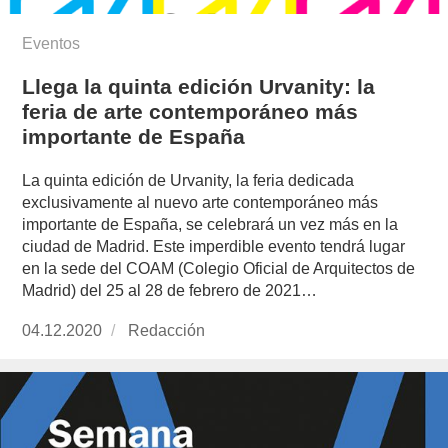
Eventos
Llega la quinta edición Urvanity: la
feria de arte contemporáneo más
importante de España
La quinta edición de Urvanity, la feria dedicada
exclusivamente al nuevo arte contemporáneo más
importante de España, se celebrará un vez más en la
ciudad de Madrid. Este imperdible evento tendrá lugar
en la sede del COAM (Colegio Oficial de Arquitectos de
Madrid) del 25 al 28 de febrero de 2021…
Publicado
04.12.2020
https://www.experimenta.es/author/redaccion/
Redacción
el