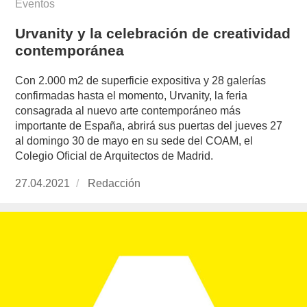
Eventos
Urvanity y la celebración de creatividad
contemporánea
Con 2.000 m2 de superficie expositiva y 28 galerías
confirmadas hasta el momento, Urvanity, la feria
consagrada al nuevo arte contemporáneo más
importante de España, abrirá sus puertas del jueves 27
al domingo 30 de mayo en su sede del COAM, el
Colegio Oficial de Arquitectos de Madrid.
Publicado
27.04.2021
https://www.experimenta.es/author/redaccion/
Redacción
el