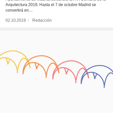
Arquitectura 2019. Hasta el 7 de octubre Madrid se
convertirá en…
Publicado
02.10.2019
https://www.experimenta.es/author/redaccion/
Redacción
el