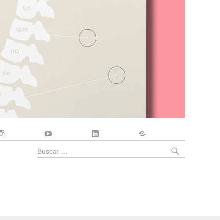
Instagram
YouTube
LinkedIn
Contacto
BUSCA
Buscar
por: