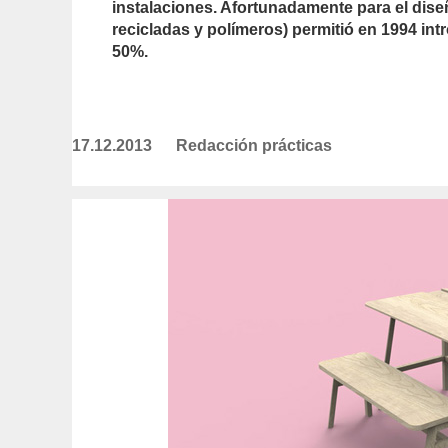
instalaciones. Afortunadamente para el diseñ
recicladas y polímeros) permitió en 1994 int
50%.
17.12.2013
Publicado
Redacción prácticas
https://www.experimenta.es/author
el
practicas/