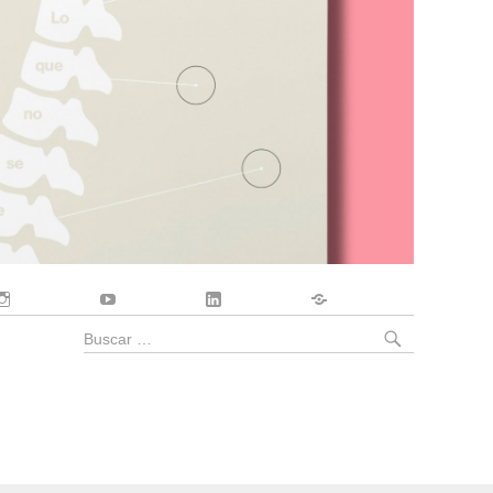
Instagram
YouTube
LinkedIn
Contacto
BUSCA
Buscar
por: