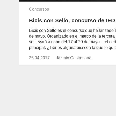
Concursos
Bicis con Sello, concurso de IED
Bicis con Sello es el concurso que ha lanzado 
de mayo. Organizado en el marco de la tercera e
se llevará a cabo del 17 al 20 de mayo— el cer
principal: ¿Tienes alguna bici con la que te quie
25.04.2017
Publicado
Jazmín Castresana
https://www.experimenta.es/aut
el
castresana/