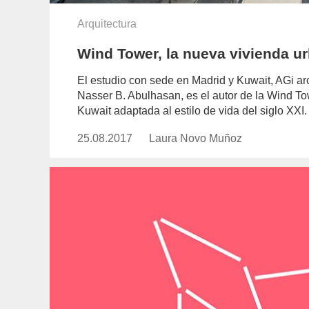
Arquitectura
Wind Tower, la nueva vivienda ur
El estudio con sede en Madrid y Kuwait, AGi a
Nasser B. Abulhasan, es el autor de la Wind T
Kuwait adaptada al estilo de vida del siglo XXI.
25.08.2017
Publicado
Laura Novo Muñoz
https://www.experimenta.es/auth
el
novo-
munoz/