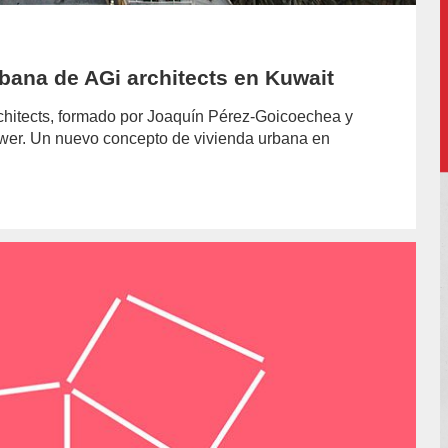
bana de AGi architects en Kuwait
rchitects, formado por Joaquín Pérez-Goicoechea y
ower. Un nuevo concepto de vivienda urbana en
or/laura-