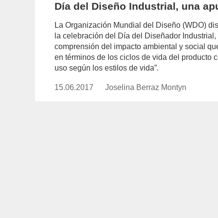
Día del Diseño Industrial, una ap
La Organización Mundial del Diseño (WDO) dis
la celebración del Día del Diseñador Industrial
comprensión del impacto ambiental y social que
en términos de los ciclos de vida del producto
uso según los estilos de vida”.
15.06.2017
Publicado
Joselina Berraz Montyn
https://www.experimenta.es/auth
el
berraz-
montyn/