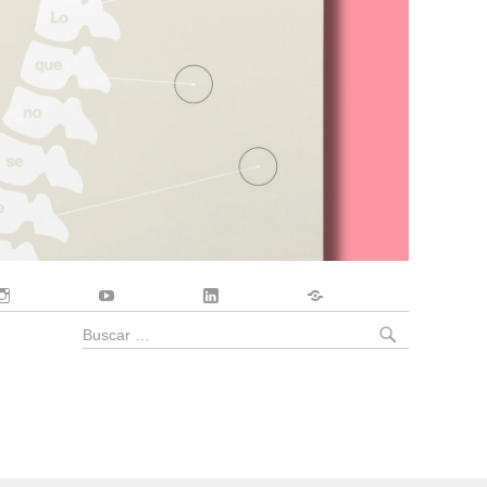
Instagram
YouTube
LinkedIn
Contacto
BUSCA
Buscar
por: