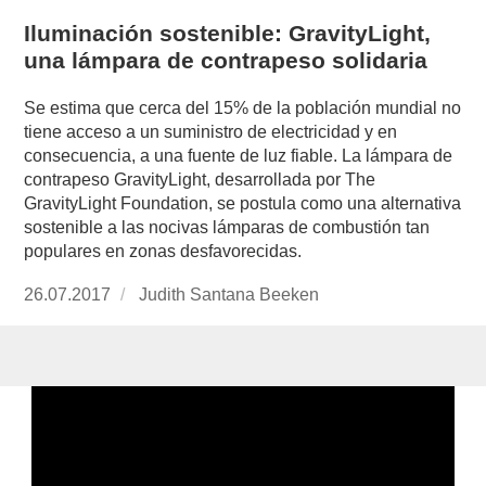
Iluminación sostenible: GravityLight,
una lámpara de contrapeso solidaria
Se estima que cerca del 15% de la población mundial no
tiene acceso a un suministro de electricidad y en
consecuencia, a una fuente de luz fiable. La lámpara de
contrapeso GravityLight, desarrollada por The
GravityLight Foundation, se postula como una alternativa
sostenible a las nocivas lámparas de combustión tan
populares en zonas desfavorecidas.
Publicado
26.07.2017
https://www.experimenta.es/author/judith-
Judith Santana Beeken
el
santana-
beeken/