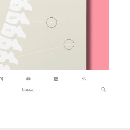
Instagram
YouTube
LinkedIn
Contacto
BUSCA
Buscar
por: