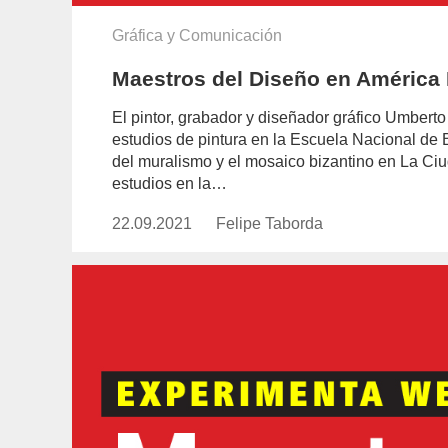
Gráfica y Comunicación
Maestros del Diseño en América 
El pintor, grabador y diseñador gráfico Umber
estudios de pintura en la Escuela Nacional de 
del muralismo y el mosaico bizantino en La Ci
estudios en la…
22.09.2021
Publicado
Felipe Taborda
https://www.experimenta.es/auth
el
taborda/