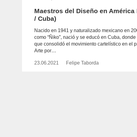
Maestros del Diseño en América 
/ Cuba)
Nacido en 1941 y naturalizado mexicano en 20
como “Ñiko”, nació y se educó en Cuba, donde 
que consolidó el movimiento cartelístico en el p
Arte por…
23.06.2021
Publicado
Felipe Taborda
https://www.experimenta.es/auth
el
taborda/