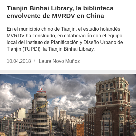
Tianjin Binhai Library, la biblioteca
envolvente de MVRDV en China
En el municipio chino de Tianjin, el estudio holandés
MVRDV ha construido, en colaboración con el equipo
local del Instituto de Planificación y Diseño Urbano de
Tianjin (TUPDI), la Tianjin Binhai Library.
Publicado
10.04.2018
https://www.experimenta.es/author/laura-
Laura Novo Muñoz
el
novo-
munoz/