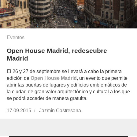
Eventos
Open House Madrid, redescubre
Madrid
El 26 y 27 de septiembre se llevará a cabo la primera
edición de
Open House Madrid
, un evento que permite
abrir las puertas de lugares y edificios emblemáticos de
la ciudad de gran valor arquitectónico y cultural a los que
se podrá acceder de manera gratuita.
Publicado
17.09.2015
https://www.experimenta.es/author/jazmin-
Jazmín Castresana
el
castresana/