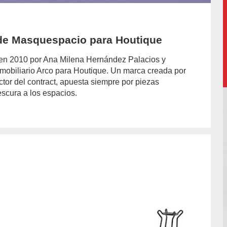
o de Masquespacio para Houtique
 en 2010 por Ana Milena Hernández Palacios y
 mobiliario Arco para Houtique. Un marca creada por
tor del contract, apuesta siempre por piezas
escura a los espacios.
or/laura-