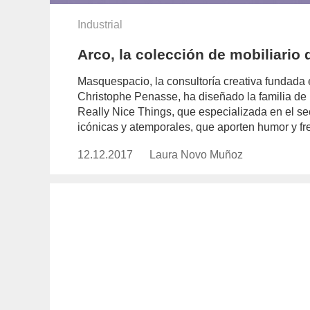
Industrial
Arco, la colección de mobiliari
Masquespacio, la consultoría creativa fundada
Christophe Penasse, ha diseñado la familia de
Really Nice Things, que especializada en el sec
icónicas y atemporales, que aporten humor y fr
12.12.2017
Publicado
Laura Novo Muñoz
https://www.experimenta.es/auth
el
novo-
munoz/