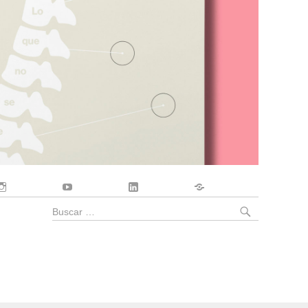
Instagram
YouTube
LinkedIn
Contacto
BUSCA
Buscar
por: