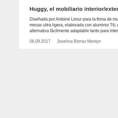
Huggy, el mobiliario interior/ext
Diseñada por Antoine Lesur para la firma de mu
mesas ultra ligera, elaborada con aluminio T6; 
alternativa fácilmente adaptable tanto para inter
06.09.2017
Publicado
Joselina Berraz Montyn
https://www.experimenta.es/auth
el
berraz-
montyn/