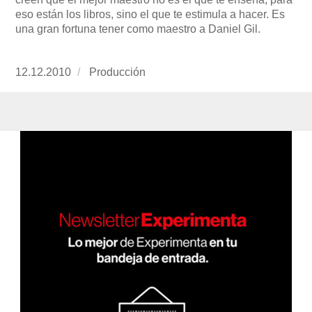
eso están los libros, sino el que te estimula a hacer. Es
una gran fortuna tener como maestro a Daniel Gil.
Publicado
12.12.2010
https://www.experimenta.es/author/produccion
Producción
el