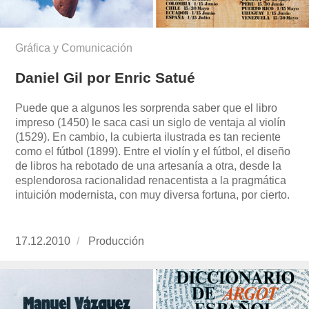
Gráfica y Comunicación
Daniel Gil por Enric Satué
Puede que a algunos les sorprenda saber que el libro
impreso (1450) le saca casi un siglo de ventaja al violín
(1529). En cambio, la cubierta ilustrada es tan reciente
como el fútbol (1899). Entre el violín y el fútbol, el diseño
de libros ha rebotado de una artesanía a otra, desde la
esplendorosa racionalidad renacentista a la pragmática
intuición modernista, con muy diversa fortuna, por cierto.
Publicado
17.12.2010
https://www.experimenta.es/author/produccion
Producción
el