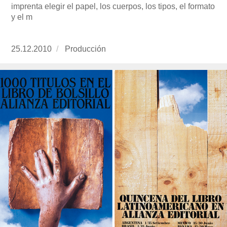
imprenta elegir el papel, los cuerpos, los tipos, el formato
y el m
Publicado
25.12.2010
https://www.experimenta.es/author/produccion
Producción
el