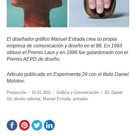
El diseñador gráfico Manuel Estrada crea su propia
empresa de comunicación y diseño en el 88. En 1993
obtuvo el Premio Laus y en 1996 fue galardonado con el
Premio AEPD de diseño.
Artículo publicado en
Experimenta 29
con el título
Daniel
Molotov
.
https://www.experimenta.es/author/produccion/
Producción
Publicado
01.01.2011
Categorías
Gráfica y Comunicación
Etiquetas
3D
,
Daniel
Gil
,
diseño editorial
el
,
Manuel Estrada
,
portadas