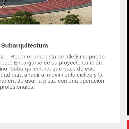
e Subarquitectura
 vez… Recorrer una pista de atletismo puede
edioso. Encargarse de su proyecto también.
tino,
Subarquitectura
, que hace de este
dad para añadir al movimiento cíclico y la
manera de usar la pista: con una operación
 profesionales.
or/ursicino-