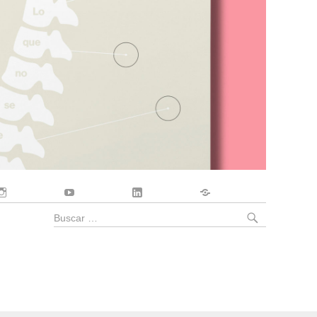
Instagram
YouTube
LinkedIn
Contacto
BUSCA
Buscar
por: