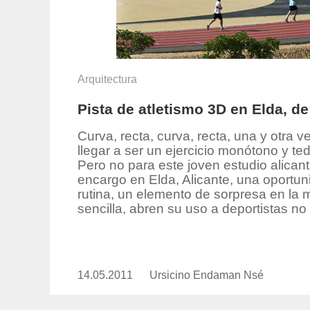
Arquitectura
Pista de atletismo 3D en Elda, d
Curva, recta, curva, recta, una y otra
llegar a ser un ejercicio monótono y t
Pero no para este joven estudio alican
encargo en Elda, Alicante, una oportuni
rutina, un elemento de sorpresa en la 
sencilla, abren su uso a deportistas no
14.05.2011
Publicado
Ursicino Endaman Nsé
https://www.experimenta.es/auth
el
endaman-
nse/