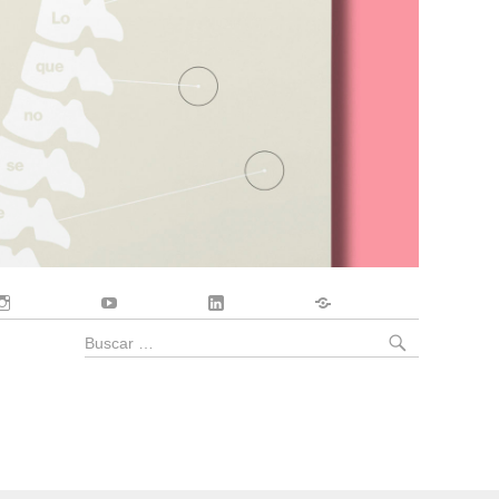
Instagram
YouTube
LinkedIn
Contacto
BUSCA
Buscar
por: