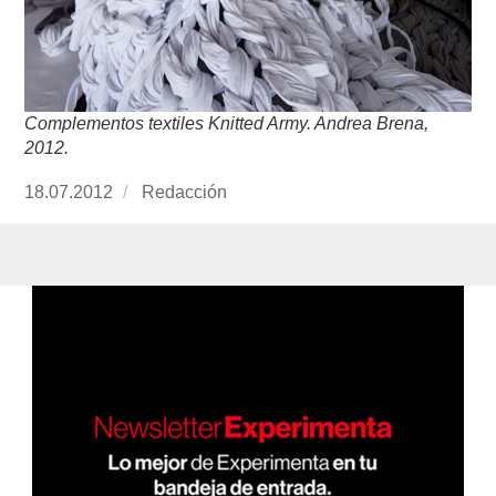
Complementos textiles
Knitted Army. Andrea Brena,
2012.
Publicado
18.07.2012
https://www.experimenta.es/author/redaccion/
Redacción
el