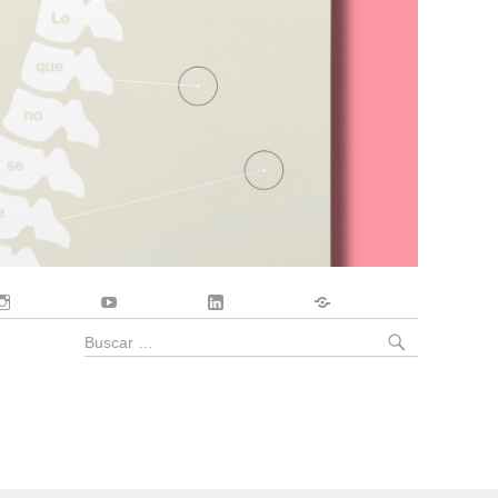
Instagram
YouTube
LinkedIn
Contacto
BUSCA
Buscar
por: