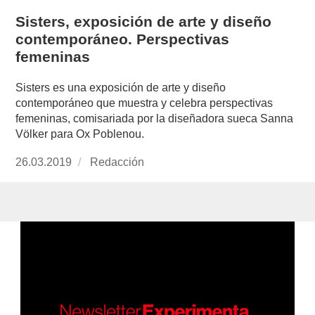
Sisters, exposición de arte y diseño
contemporáneo. Perspectivas
femeninas
Sisters es una exposición de arte y diseño
contemporáneo que muestra y celebra perspectivas
femeninas, comisariada por la diseñadora sueca Sanna
Völker para Ox Poblenou.
Publicado
26.03.2019
https://www.experimenta.es/author/redaccion/
Redacción
el