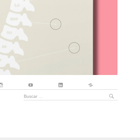
Instagram
YouTube
LinkedIn
Contacto
BUSCA
Buscar
por: