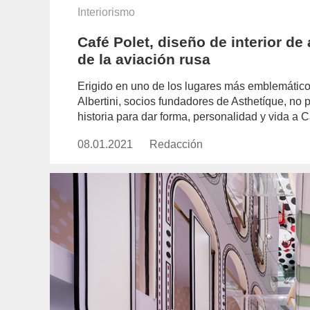
Interiorismo
Café Polet, diseño de interior de 
de la aviación rusa
Erigido en uno de los lugares más emblemáticos
Albertini, socios fundadores de Asthetíque, no p
historia para dar forma, personalidad y vida a
08.01.2021
Publicado
Redacción
https://www.experimenta.es/aut
el