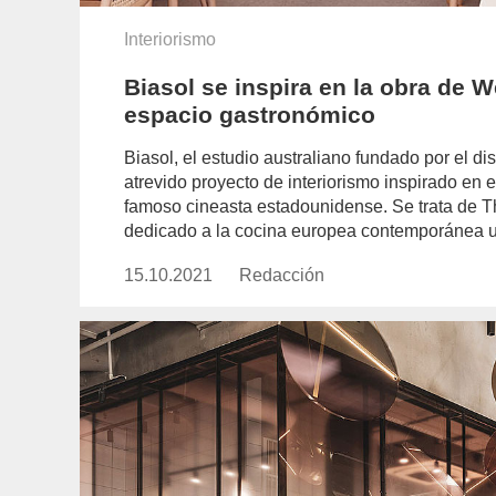
Interiorismo
Biasol se inspira en la obra de 
espacio gastronómico
Biasol, el estudio australiano fundado por el 
atrevido proyecto de interiorismo inspirado en 
famoso cineasta estadounidense. Se trata de 
dedicado a la cocina europea contemporánea u
15.10.2021
Publicado
Redacción
https://www.experimenta.es/aut
el