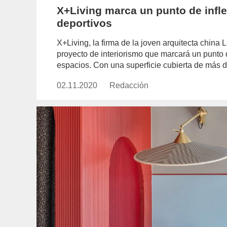
X+Living marca un punto de infle
deportivos
X+Living, la firma de la joven arquitecta china
proyecto de interiorismo que marcará un punto de
espacios. Con una superficie cubierta de más 
02.11.2020
Publicado
Redacción
https://www.experimenta.es/aut
el