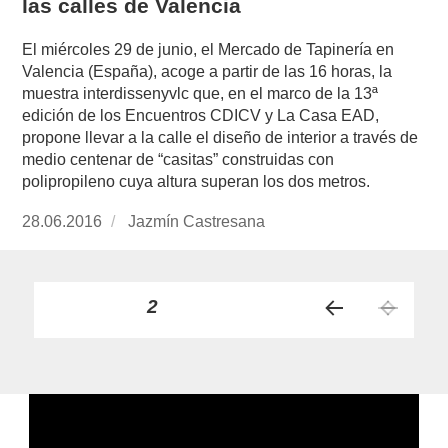
las calles de Valencia
El miércoles 29 de junio, el Mercado de Tapinería en
Valencia (España), acoge a partir de las 16 horas, la
muestra interdissenyvlc que, en el marco de la 13ª
edición de los Encuentros CDICV y La Casa EAD,
propone llevar a la calle el diseño de interior a través de
medio centenar de “casitas” construidas con
polipropileno cuya altura superan los dos metros.
Publicado
28.06.2016
https://www.experimenta.es/author/jazmin-
Jazmín Castresana
el
castresana/
Paginación
PÁGINA
2
PÁGI
de
NA
ANT
entradas
ERIO
R