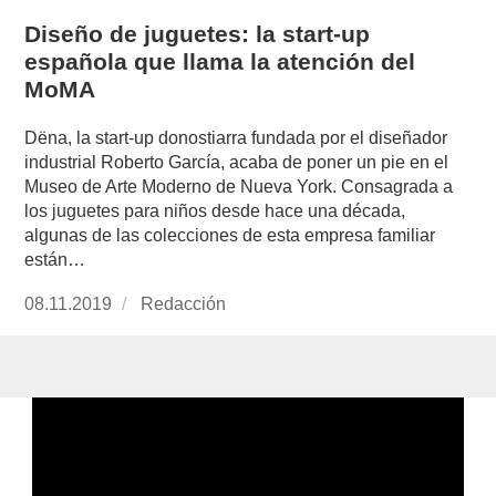
Diseño de juguetes: la start-up
española que llama la atención del
MoMA
Dëna, la start-up donostiarra fundada por el diseñador
industrial Roberto García, acaba de poner un pie en el
Museo de Arte Moderno de Nueva York. Consagrada a
los juguetes para niños desde hace una década,
algunas de las colecciones de esta empresa familiar
están…
Publicado
08.11.2019
https://www.experimenta.es/author/redaccion/
Redacción
el