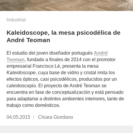
Industrial
Kaleidoscope, la mesa psicodélica de
André Teoman
El estudio del joven diseñador portugués
André
Teoman
, fundado a finales de 2014 con el promotor
empresarial Francisco Lé, presenta la mesa
Kaleidoscope
, cuya base de vidrio y cristal imita los
efectos ópticos, casi psicodélicos, producidos por un
caleidoscopio. El proyecto de André Teoman se
encuentra en fase de conceptualización y está pensado
para adaptarse a distintos ambientes interiores, tanto de
trabajo como domésticos.
Publicado
04.05.2015
https://www.experimenta.es/author/chiara-
Chiara Giordano
el
giordano/