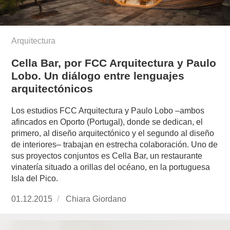
Arquitectura
Cella Bar, por FCC Arquitectura y Paulo
Lobo. Un diálogo entre lenguajes
arquitectónicos
Los estudios FCC Arquitectura y Paulo Lobo –ambos
afincados en Oporto (Portugal), donde se dedican, el
primero, al diseño arquitectónico y el segundo al diseño
de interiores– trabajan en estrecha colaboración. Uno de
sus proyectos conjuntos es Cella Bar, un restaurante
vinatería situado a orillas del océano, en la portuguesa
Isla del Pico.
Publicado
01.12.2015
https://www.experimenta.es/author/chiara-
Chiara Giordano
el
giordano/