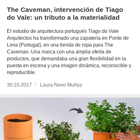
The Caveman, intervención de Tiago
do Vale: un tributo a la materialidad
El estudio de arquitectura portugués Tiago do Vale
Arquitectos ha transformado una zapatería en Ponte de
Lima (Portugal), en una tienda de ropa para The
Caveman. Una marca con una amplia oferta de
productos, que demandaba una gran flexibilidad en la
puesta en escena y una imagen dinámica, reconocible y
reproducible.
Publicado
30.10.2017
https://www.experimenta.es/author/laura-
Laura Novo Muñoz
el
novo-
munoz/