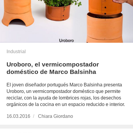
Industrial
Uroboro, el vermicompostador
doméstico de Marco Balsinha
El joven diseñador portugués Marco Balsinha presenta
Uroboro, un vermicompostador doméstico que permite
reciclar, con la ayuda de lombrices rojas, los desechos
orgánicos de la cocina en un espacio reducido e interior.
Publicado
16.03.2016
https://www.experimenta.es/author/chiara-
Chiara Giordano
el
giordano/