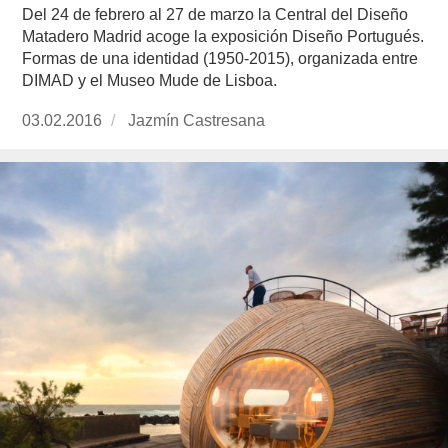
Del 24 de febrero al 27 de marzo la Central del Diseño
Matadero Madrid acoge la exposición Diseño Portugués.
Formas de una identidad (1950-2015), organizada entre
DIMAD y el Museo Mude de Lisboa.
Publicado
03.02.2016
https://www.experimenta.es/author/jazmin-
Jazmín Castresana
el
castresana/