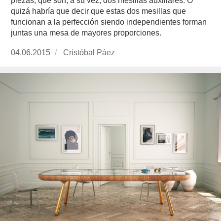
piezas, que son, a su vez, dos mesillas auxiliares. O
quizá habría que decir que estas dos mesillas que
funcionan a la perfección siendo independientes forman
juntas una mesa de mayores proporciones.
Publicado
04.06.2015
https://www.experimenta.es/author/cristobal-
Cristóbal Páez
el
paez/