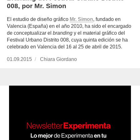
008, por Mr. Simon
El estudio de diseño gráfico
Mr. Simon
, fundado en
Valencia (España) en el año 2010, ha sido el encargado
de conceptualizar el
branding
y el material gráfico del
Festival Urbano Distrito 008, cuya quinta edición se ha
celebrado en Valencia del 16 al 25 de abril de 2015.
Publicado
01.09.2015
https://www.experimenta.es/author/chiara-
Chiara Giordano
el
giordano/