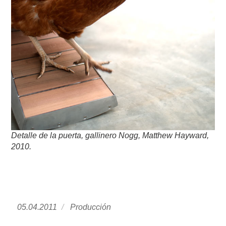
Detalle de la puerta, gallinero Nogg, Matthew Hayward,
2010
.
Publicado
05.04.2011
https://www.experimenta.es/author/producci
Producción
el