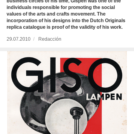
business circles of his time, Gispen was one of the
individuals responsible for promoting the social
values of the arts and crafts movement. The
incorporation of his designs into the Dutch Originals
replica catalogue is proof of the validity of his work.
Publicado
29.07.2010
https://www.experimenta.es/author/redaccion/
Redacción
el