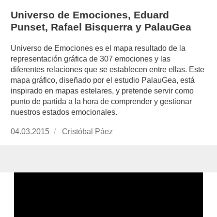
Universo de Emociones, Eduard
Punset, Rafael Bisquerra y PalauGea
Universo de Emociones es el mapa resultado de la
representación gráfica de 307 emociones y las
diferentes relaciones que se establecen entre ellas. Este
mapa gráfico, diseñado por el estudio PalauGea, está
inspirado en mapas estelares, y pretende servir como
punto de partida a la hora de comprender y gestionar
nuestros estados emocionales.
Publicado
04.03.2015
https://www.experimenta.es/author/cristobal-
Cristóbal Páez
el
paez/