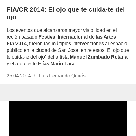
FIA/CR 2014: El ojo que te cuida-te del
ojo
Los eventos que alcanzaron mayor visibilidad en el
recién pasado
Festival Internacional de las Artes
FIA/2014,
fueron las múltiples intervenciones al espacio
público en la ciudad de San José, entre estos “El ojo que
te cuida-te del ojo” del artista
Manuel Zumbado Retana
y el arquitecto
Elías Marín Lara
.
Publicado
25.04.2014
https://www.experimenta.es/author/luis-
Luis Fernando Quirós
el
fernando-
quiros/