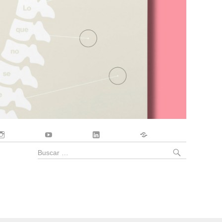
Instagram
YouTube
LinkedIn
Contacto
BUSCA
Buscar
por: