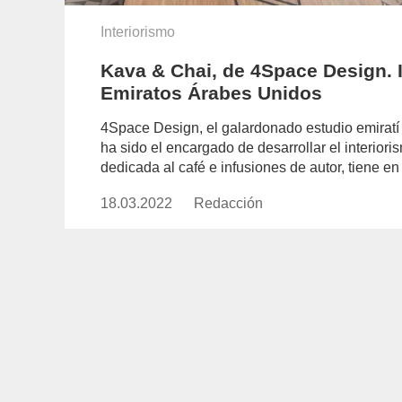
Interiorismo
Kava & Chai, de 4Space Design. I
Emiratos Árabes Unidos
4Space Design, el galardonado estudio emiratí
ha sido el encargado de desarrollar el interior
dedicada al café e infusiones de autor, tiene en
18.03.2022
Publicado
Redacción
https://www.experimenta.es/aut
el