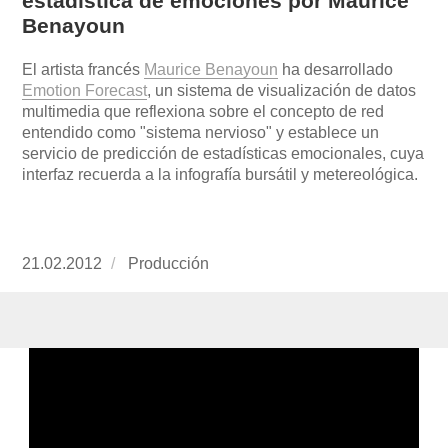
estadística de emociones por Maurice
Benayoun
El artista francés
Maurice Benayoun
ha desarrollado
Emotion Forecast
, un sistema de visualización de datos
multimedia que reflexiona sobre el concepto de red
entendido como "sistema nervioso" y establece un
servicio de predicción de estadísticas emocionales, cuya
interfaz recuerda a la infografía bursátil y metereológica.
Publicado
21.02.2012
https://www.experimenta.es/author/produccion
Producción
el