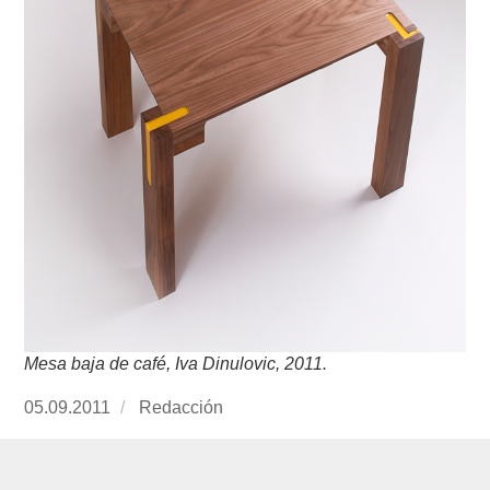
Mesa baja de café, Iva Dinulovic, 2011.
Publicado
05.09.2011
https://www.experimenta.es/author/redaccion/
Redacción
el