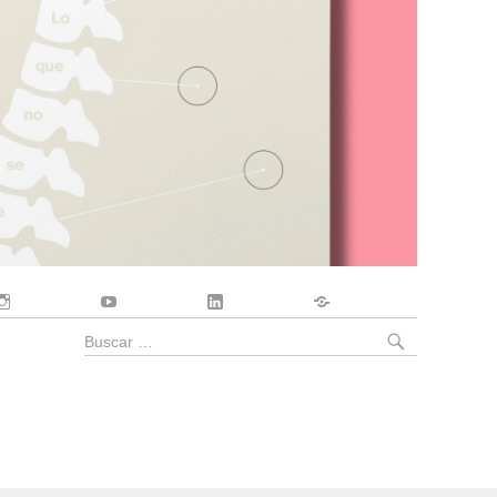
Instagram
YouTube
LinkedIn
Contacto
BUSCA
Buscar
por: