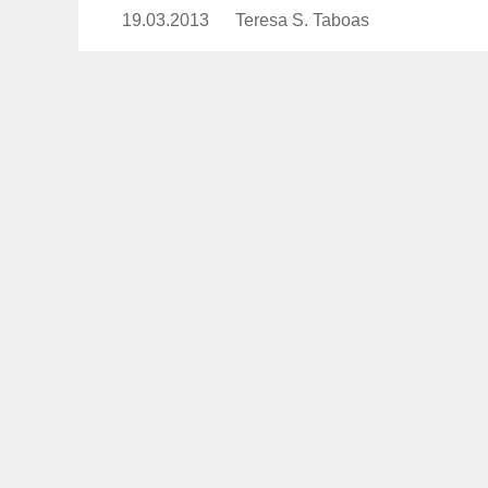
19.03.2013
Publicado
Teresa S. Taboas
https://www.experimenta.es/a
el