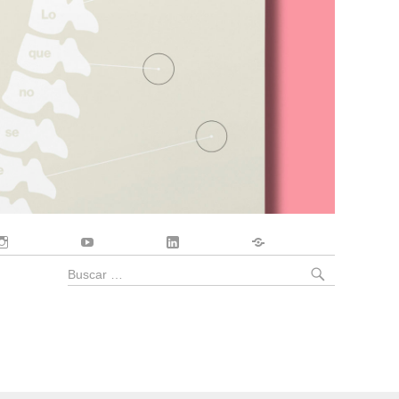
Instagram
YouTube
LinkedIn
Contacto
BUSCA
Buscar
por: