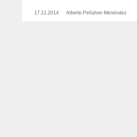
17.11.2014
Publicado
Alberto Peñalver Menéndez
https://www.experimenta.es/auth
el
penalver-
menendez/