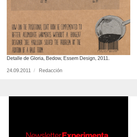
Detalle de Gloria, Bedow, Essem Design, 2011.
Publicado
24.09.2011
https://www.experimenta.es/author/redaccion/
Redacción
el