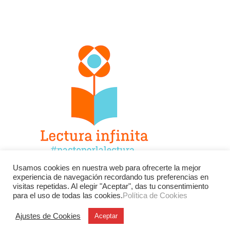
Usamos cookies en nuestra web para ofrecerte la mejor
experiencia de navegación recordando tus preferencias en
Facebook
Twitter
Instagram
visitas repetidas. Al elegir "Aceptar", das tu consentimiento
para el uso de todas las cookies.
Política de Cookies
YouTube
LinkedIn
Contacto
Ajustes de Cookies
Aceptar
BU
Buscar