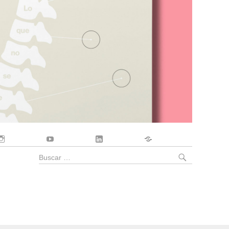
Instagram
YouTube
LinkedIn
Contacto
BUSCA
Buscar
por: