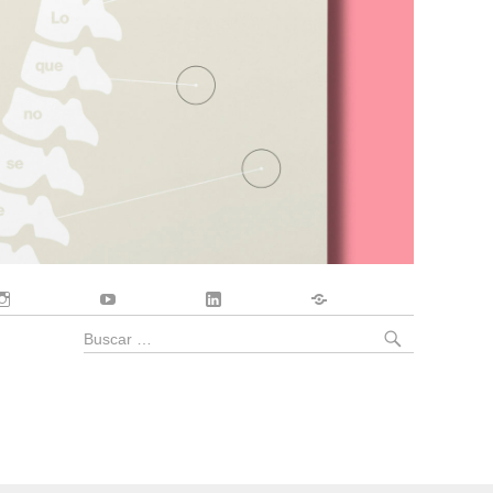
Instagram
YouTube
LinkedIn
Contacto
BUSCA
Buscar
por: