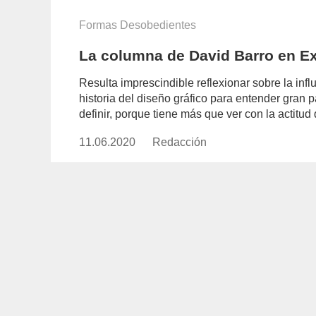
Formas Desobedientes
La columna de David Barro en E
Resulta imprescindible reflexionar sobre la infl
historia del diseño gráfico para entender gran p
definir, porque tiene más que ver con la actitud 
11.06.2020
Publicado
Redacción
https://www.experimenta.es/aut
el