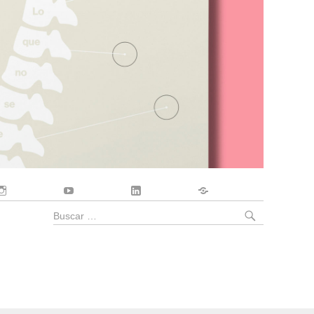
Instagram
YouTube
LinkedIn
Contacto
BUSCA
Buscar
por: