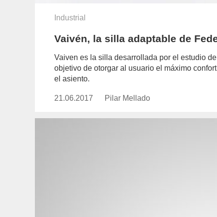
Industrial
Vaivén, la silla adaptable de Fed
Vaiven es la silla desarrollada por el estudio 
objetivo de otorgar al usuario el máximo confor
el asiento.
21.06.2017
Publicado
Pilar Mellado
https://www.experimenta.es/auth
el
mellado/