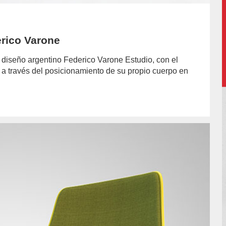
erico Varone
de diseño argentino Federico Varone Estudio, con el
t a través del posicionamiento de su propio cuerpo en
or/pilar-